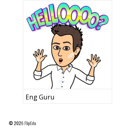
Eng Guru
© 202
6
FlipEdu